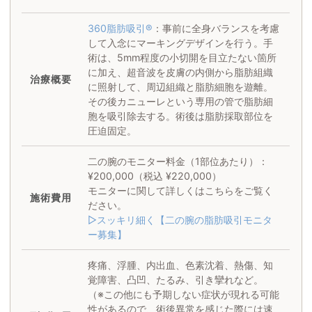
360脂肪吸引®
：事前に全身バランスを考慮
して入念にマーキングデザインを行う。手
術は、5mm程度の小切開を目立たない箇所
に加え、超音波を皮膚の内側から脂肪組織
治療概要
に照射して、周辺組織と脂肪細胞を遊離。
その後カニューレという専用の管で脂肪細
胞を吸引除去する。術後は脂肪採取部位を
圧迫固定。
二の腕のモニター料金（1部位あたり）：
¥200,000（税込 ¥220,000）
モニターに関して詳しくはこちらをご覧く
施術
費用
ださい。
▷スッキリ細く【二の腕の脂肪吸引モニタ
ー募集】
疼痛、浮腫、内出血、色素沈着、熱傷、知
覚障害、凸凹、たるみ、引き攣れなど。
（※この他にも予期しない症状が現れる可能
性があるので、術後異常を感じた際には速