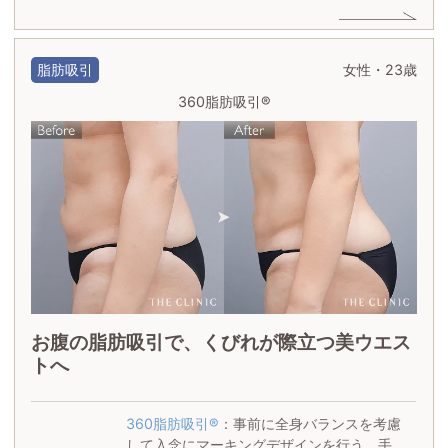
脂肪吸引
女性・23歳
360脂肪吸引®
お腹の脂肪吸引で、くびれが際立つ美ウエス
トへ
360脂肪吸引®
：事前に全身バランスを考慮
して入念にマーキングデザインを行う。手