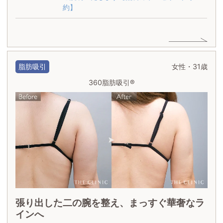
約】
脂肪吸引
女性・31歳
360脂肪吸引®
張り出した二の腕を整え、まっすぐ華奢なラ
インへ