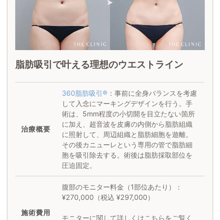
脂肪吸引で叶える理想のウエストライン
360脂肪吸引®
：事前に全身バランスを考慮
して入念にマーキングデザインを行う。手
術は、5mm程度の小切開を目立たない箇所
に加え、超音波を皮膚の内側から脂肪組織
治療概要
に照射して、周辺組織と脂肪細胞を遊離。
その後カニューレという専用の管で脂肪細
胞を吸引除去する。術後は脂肪採取部位を
圧迫固定。
腹部のモニター料金（1部位あたり）：
¥270,000（税込 ¥297,000）
施術
費用
モニターに関して詳しくはこちらをご覧く