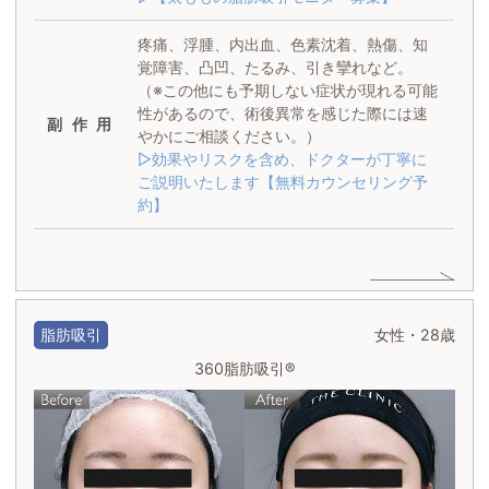
疼痛、浮腫、内出血、色素沈着、熱傷、知
覚障害、凸凹、たるみ、引き攣れなど。
（※この他にも予期しない症状が現れる可能
性があるので、術後異常を感じた際には速
副作用
やかにご相談ください。）
▷効果やリスクを含め、ドクターが丁寧に
ご説明いたします【無料カウンセリング予
約】
脂肪吸引
女性・28歳
360脂肪吸引®