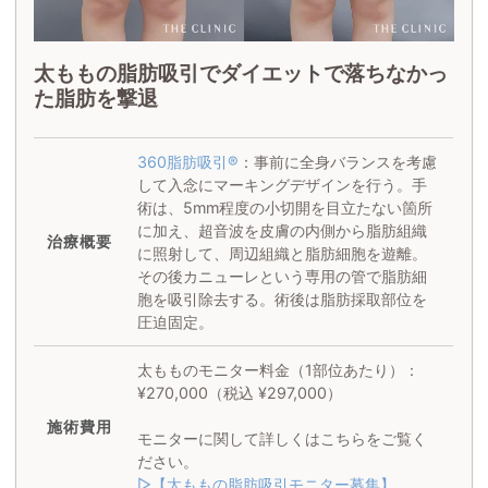
太ももの脂肪吸引でダイエットで落ちなかっ
た脂肪を撃退
360脂肪吸引®
：事前に全身バランスを考慮
して入念にマーキングデザインを行う。手
術は、5mm程度の小切開を目立たない箇所
に加え、超音波を皮膚の内側から脂肪組織
治療概要
に照射して、周辺組織と脂肪細胞を遊離。
その後カニューレという専用の管で脂肪細
胞を吸引除去する。術後は脂肪採取部位を
圧迫固定。
太もものモニター料金（1部位あたり）：
¥270,000（税込 ¥297,000）
施術
費用
モニターに関して詳しくはこちらをご覧く
ださい。
▷【太ももの脂肪吸引モニター募集】