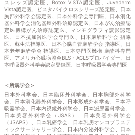
スレッズ認定医、Botox VISTA認定医、Juvederm
Vista認定医、ビスタバイクロスシリーズ認定医、日本
胸部外科学会認定医、日本外科学会専門医、日本消化
器外科学会消化器癌外科治療認定医、日本がん治療認
定医機構がん治療認定医、マンモグラフィ読影認定
医、日本抗加齢医学会専門医、日本麻酔科学会 指導
医、蘇生法指導医、日本心臓血管麻酔学会 指導医、日
本老年麻酔学会 指導医、日本専門医機構 麻酔科専門
医、アメリカ心臓病協会BLS・ACLSプロバイダー、日
本呼吸器外科学会認定登録医、日本呼吸器学会専門医
＜所属学会＞
日本外科学会、日本臨床外科学会、日本胸部外科学
会、日本消化器外科学会、日本形成外科学会、日本呼
吸器学会、日本内視鏡外科学会、日本泌尿器科学会、
日本美容外科学会（JSAS）、日本美容外科学会
（JSAPS）、日本乳癌学会、日本乳房オンコプラステ
ィックサージャリー学会、日本内分泌外科学会、日本