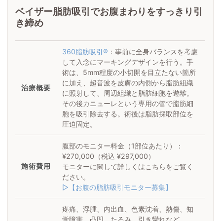
ベイザー脂肪吸引でお腹まわりをすっきり引
き締め
360脂肪吸引®
：事前に全身バランスを考慮
して入念にマーキングデザインを行う。手
術は、5mm程度の小切開を目立たない箇所
に加え、超音波を皮膚の内側から脂肪組織
治療概要
に照射して、周辺組織と脂肪細胞を遊離。
その後カニューレという専用の管で脂肪細
胞を吸引除去する。術後は脂肪採取部位を
圧迫固定。
腹部のモニター料金（1部位あたり）：
¥270,000（税込 ¥297,000）
施術
費用
モニターに関して詳しくはこちらをご覧く
ださい。
▷【お腹の脂肪吸引モニター募集】
疼痛、浮腫、内出血、色素沈着、熱傷、知
覚障害、凸凹、たるみ、引き攣れなど。