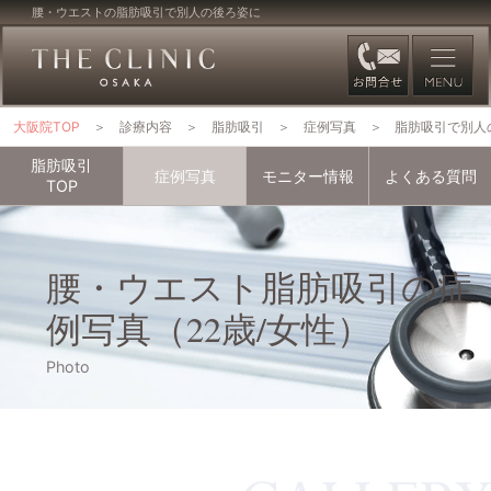
腰・ウエストの脂肪吸引で別人の後ろ姿に
大阪院TOP
診療内容
脂肪吸引
症例写真
脂肪吸引で別人
脂肪吸引
症例写真
モニター情報
よくある質問
TOP
腰・ウエスト脂肪吸引の症
例写真（22歳/女性）