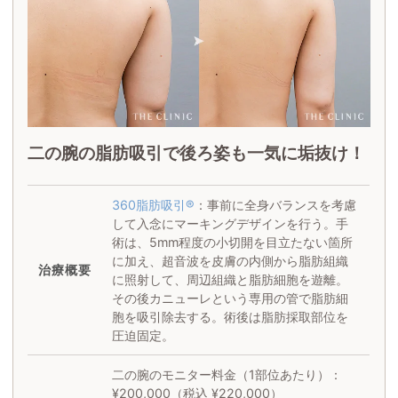
二の腕の脂肪吸引で後ろ姿も一気に垢抜け！
360脂肪吸引®
：事前に全身バランスを考慮
して入念にマーキングデザインを行う。手
術は、5mm程度の小切開を目立たない箇所
に加え、超音波を皮膚の内側から脂肪組織
治療概要
に照射して、周辺組織と脂肪細胞を遊離。
その後カニューレという専用の管で脂肪細
胞を吸引除去する。術後は脂肪採取部位を
圧迫固定。
二の腕のモニター料金（1部位あたり）：
¥200,000（税込 ¥220,000）