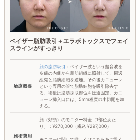
ベイザー脂肪吸引＋エラボトックスでフェイ
スラインがすっきり
顔の脂肪吸引
：ベイザー波という超音波を
皮膚の内側から脂肪組織に照射して、周辺
組織と脂肪細胞を遊離。その後カニューレ
治療概要
という専用の管で脂肪細胞を吸引除去す
る。術後は脂肪採取部位を圧迫固定。カニ
ューレ挿入口には、5mm程度の小切開を加
える。
顔（頰顎）のモニター料金（1部位あた
り）：¥270,000（税込 ¥297,000）
施術
費用
モニターに関して詳しくはこちらをご覧く