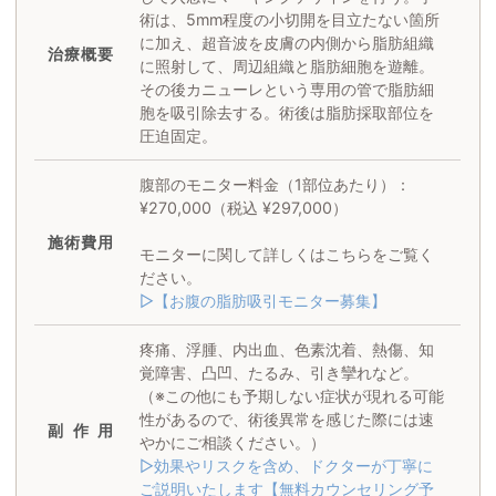
術は、5mm程度の小切開を目立たない箇所
に加え、超音波を皮膚の内側から脂肪組織
治療概要
に照射して、周辺組織と脂肪細胞を遊離。
その後カニューレという専用の管で脂肪細
胞を吸引除去する。術後は脂肪採取部位を
圧迫固定。
腹部のモニター料金（1部位あたり）：
¥270,000（税込 ¥297,000）
施術
費用
モニターに関して詳しくはこちらをご覧く
ださい。
▷【お腹の脂肪吸引モニター募集】
疼痛、浮腫、内出血、色素沈着、熱傷、知
覚障害、凸凹、たるみ、引き攣れなど。
（※この他にも予期しない症状が現れる可能
性があるので、術後異常を感じた際には速
副作用
やかにご相談ください。）
▷効果やリスクを含め、ドクターが丁寧に
ご説明いたします【無料カウンセリング予