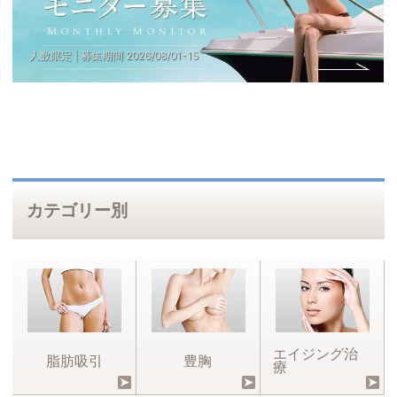
                人数限定 | 募集期間 
2026
/
08
/
01
-
15
カテゴリー別
エイジング治
脂肪吸引
豊胸
療