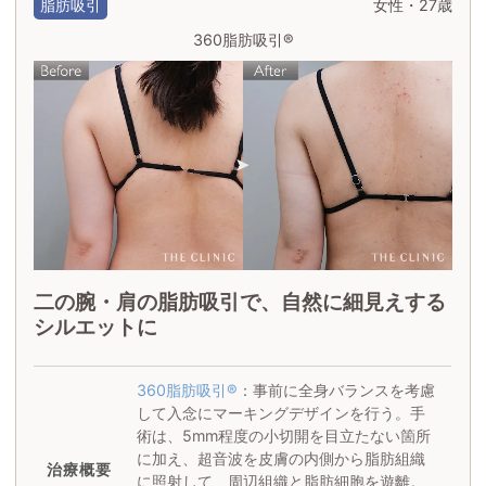
脂肪吸引
女性・27歳
360脂肪吸引®
二の腕・肩の脂肪吸引で、自然に細見えする
シルエットに
360脂肪吸引®
：事前に全身バランスを考慮
して入念にマーキングデザインを行う。手
術は、5mm程度の小切開を目立たない箇所
に加え、超音波を皮膚の内側から脂肪組織
治療概要
に照射して、周辺組織と脂肪細胞を遊離。