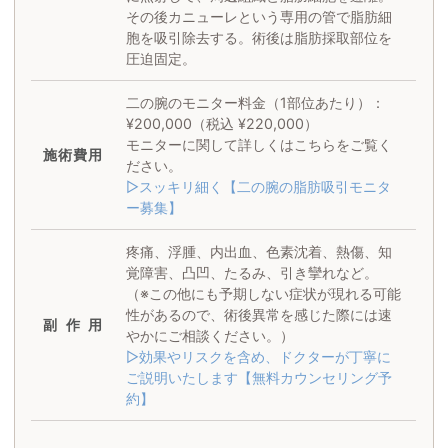
その後カニューレという専用の管で脂肪細
胞を吸引除去する。術後は脂肪採取部位を
圧迫固定。
二の腕のモニター料金（1部位あたり）：
¥200,000（税込 ¥220,000）
モニターに関して詳しくはこちらをご覧く
施術
費用
ださい。
▷スッキリ細く【二の腕の脂肪吸引モニタ
ー募集】
疼痛、浮腫、内出血、色素沈着、熱傷、知
覚障害、凸凹、たるみ、引き攣れなど。
（※この他にも予期しない症状が現れる可能
性があるので、術後異常を感じた際には速
副作用
やかにご相談ください。）
▷効果やリスクを含め、ドクターが丁寧に
ご説明いたします【無料カウンセリング予
約】