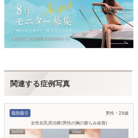
                人数限定 | 募集期間 
2026
/
08
/
01
-
15
関連する症例写真
脂肪吸引
男性・29歳
女性化乳房治療(男性の胸の膨らみ改善)