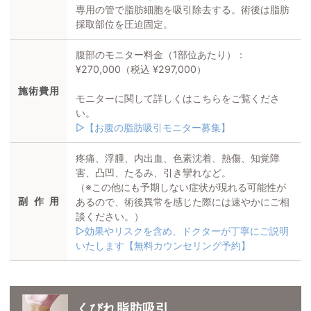
専用の管で脂肪細胞を吸引除去する。術後は脂肪
採取部位を圧迫固定。
腹部のモニター料金（1部位あたり）：
¥270,000（税込 ¥297,000）
施術費用
モニターに関して詳しくはこちらをご覧くださ
い。
▷【お腹の脂肪吸引モニター募集】
疼痛、浮腫、内出血、色素沈着、熱傷、知覚障
害、凸凹、たるみ、引き攣れなど。
（※この他にも予期しない症状が現れる可能性が
副作用
あるので、術後異常を感じた際には速やかにご相
談ください。）
▷効果やリスクを含め、ドクターが丁寧にご説明
いたします【無料カウンセリング予約】
くびれ脂肪吸引