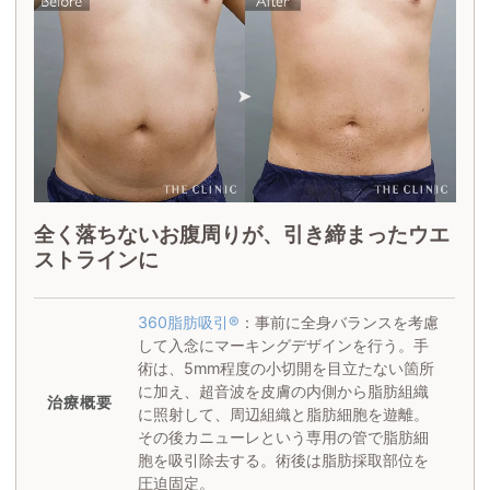
全く落ちないお腹周りが、引き締まったウエ
ストラインに
360脂肪吸引®
：事前に全身バランスを考慮
して入念にマーキングデザインを行う。手
術は、5mm程度の小切開を目立たない箇所
に加え、超音波を皮膚の内側から脂肪組織
治療概要
に照射して、周辺組織と脂肪細胞を遊離。
その後カニューレという専用の管で脂肪細
胞を吸引除去する。術後は脂肪採取部位を
圧迫固定。