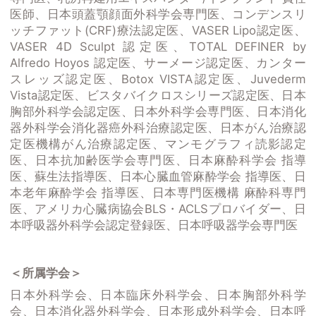
医師、日本頭蓋顎顔面外科学会専門医、コンデンスリ
ッチファット(CRF)療法認定医、VASER Lipo認定医、
VASER 4D Sculpt 認定医、TOTAL DEFINER by
Alfredo Hoyos 認定医、サーメージ認定医、カンター
スレッズ認定医、Botox VISTA認定医、Juvederm
Vista認定医、ビスタバイクロスシリーズ認定医、日本
胸部外科学会認定医、日本外科学会専門医、日本消化
器外科学会消化器癌外科治療認定医、日本がん治療認
定医機構がん治療認定医、マンモグラフィ読影認定
医、日本抗加齢医学会専門医、日本麻酔科学会 指導
医、蘇生法指導医、日本心臓血管麻酔学会 指導医、日
本老年麻酔学会 指導医、日本専門医機構 麻酔科専門
医、アメリカ心臓病協会BLS・ACLSプロバイダー、日
本呼吸器外科学会認定登録医、日本呼吸器学会専門医
＜所属学会＞
日本外科学会、日本臨床外科学会、日本胸部外科学
会、日本消化器外科学会、日本形成外科学会、日本呼