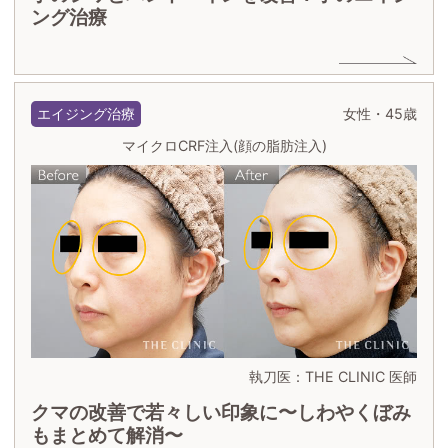
ング治療
エイジング治療
女性・45歳
マイクロCRF注入(顔の脂肪注入)
執刀医：THE CLINIC 医師
クマの改善で若々しい印象に〜しわやくぼみ
もまとめて解消〜