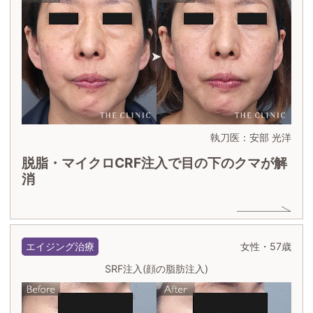
執刀医：安部 光洋
脱脂・マイクロCRF注入で目の下のクマが解
消
エイジング治療
女性・57歳
SRF注入(顔の脂肪注入)