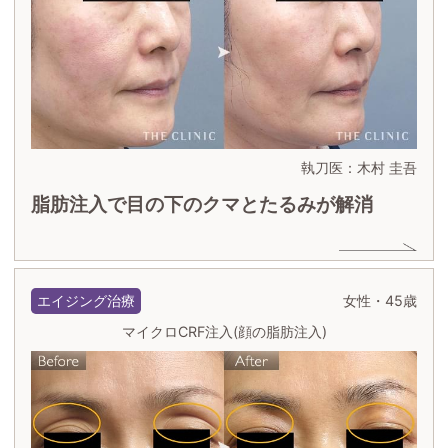
執刀医：木村 圭吾
脂肪注入で目の下のクマとたるみが解消
エイジング治療
女性・45歳
マイクロCRF注入(顔の脂肪注入)