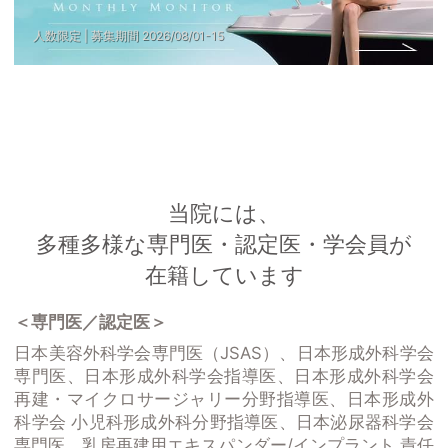
                人数限定 | 募集期間 
2026
/
08
/
01
-
15
当院には、
多種多様な専門医・認定医・学会員が
在籍しています
＜専門医／認定医＞
日本美容外科学会専門医（JSAS）、日本形成外科学会
専門医、日本形成外科学会指導医、日本形成外科学会
再建・マイクロサージャリー分野指導医、日本形成外
科学会 小児科形成外科分野指導医、日本泌尿器科学会
専門医、乳房再建用エキスパンダー/インプラント 責任