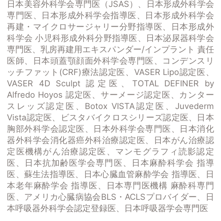
日本美容外科学会専門医（JSAS）、日本形成外科学会
専門医、日本形成外科学会指導医、日本形成外科学会
再建・マイクロサージャリー分野指導医、日本形成外
科学会 小児科形成外科分野指導医、日本泌尿器科学会
専門医、乳房再建用エキスパンダー/インプラント 責任
医師、日本頭蓋顎顔面外科学会専門医、コンデンスリ
ッチファット(CRF)療法認定医、VASER Lipo認定医、
VASER 4D Sculpt 認定医、TOTAL DEFINER by
Alfredo Hoyos 認定医、サーメージ認定医、カンター
スレッズ認定医、Botox VISTA認定医、Juvederm
Vista認定医、ビスタバイクロスシリーズ認定医、日本
胸部外科学会認定医、日本外科学会専門医、日本消化
器外科学会消化器癌外科治療認定医、日本がん治療認
定医機構がん治療認定医、マンモグラフィ読影認定
医、日本抗加齢医学会専門医、日本麻酔科学会 指導
医、蘇生法指導医、日本心臓血管麻酔学会 指導医、日
本老年麻酔学会 指導医、日本専門医機構 麻酔科専門
医、アメリカ心臓病協会BLS・ACLSプロバイダー、日
本呼吸器外科学会認定登録医、日本呼吸器学会専門医