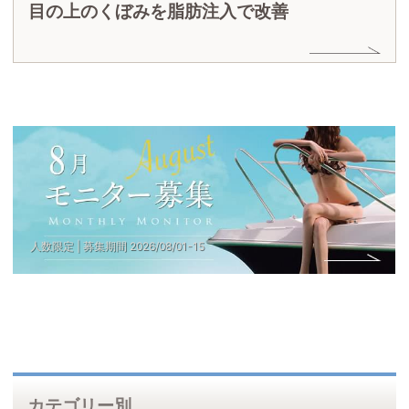
目の上のくぼみを脂肪注入で改善
                人数限定 | 募集期間 
2026
/
08
/
01
-
15
カテゴリー別