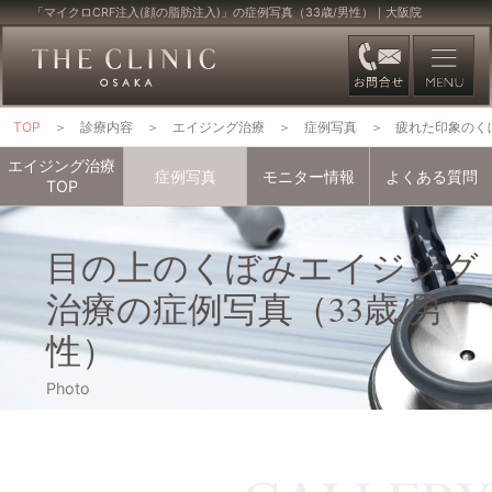
「マイクロCRF注入(顔の脂肪注入)」の症例写真（33歳/男性）｜大阪院
TOP
診療内容
エイジング治療
症例写真
疲れた印象のく
エイジング治療
症例写真
モニター情報
よくある質問
TOP
目の上のくぼみエイジング
治療の症例写真（33歳/男
性）