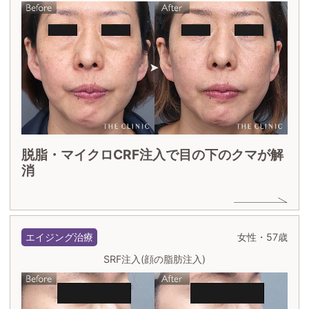
脱脂・マイクロCRF注入で目の下のクマが解
消
エイジング治療
女性・57歳
SRF注入(顔の脂肪注入)