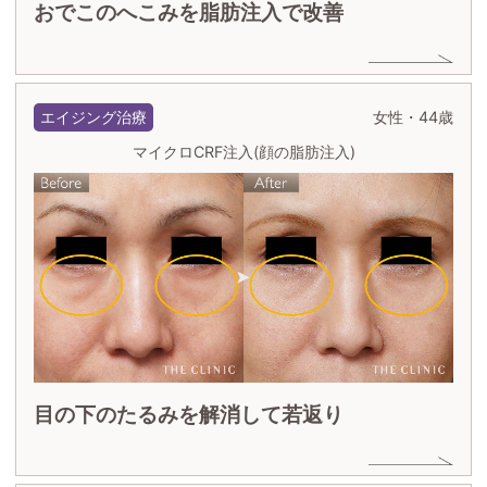
おでこのへこみを脂肪注入で改善
エイジング治療
女性・44歳
マイクロCRF注入(顔の脂肪注入)
目の下のたるみを解消して若返り