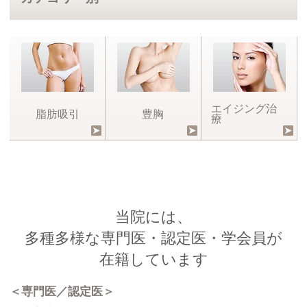
エイジング治
脂肪吸引
豊胸
療
当院には、
多種多様な専門医・認定医・学会員が
在籍しています
＜専門医／認定医＞