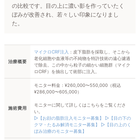
の比較です。目の上に濃い影を作っていたく
ぼみが改善され、若々しい印象になりまし
た。
マイクロCRF注入
：皮下脂肪を採取し、そこから
老化細胞や血液等の不純物を特許技術の遠心濾過
治療概要
で除去。この中から粒子の細かい細胞群（マイク
ロCRF）を抽出して術部に注入。
モニター料金：¥260,000〜550,000（税込
¥286,000〜605,000）
モニターに関して詳しくはこちらをご覧くださ
施術費用
い。
▷【お顔の脂肪注入モニター募集】
▷【目の下の
クマ・たるみ解消モニター募集】
▷【目の上のく
ぼみ治療のモニター募集】