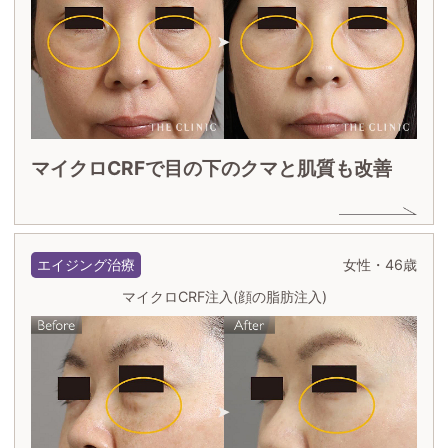
マイクロCRFで目の下のクマと肌質も改善
エイジング治療
女性・46歳
マイクロCRF注入(顔の脂肪注入)