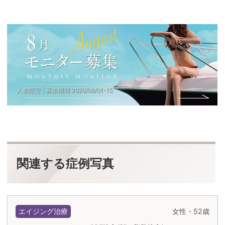
                人数限定 | 募集期間 
2026
/
08
/
01
-
15
関連する症例写真
エイジング治療
女性・52歳